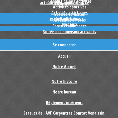
Planning de nos activités
actualités et animations
▴
▾
Fiche d'adhésion
Activités sportives
Activités artistiques
Sorties et visites
espace adhérent
Culture & divers
Actualités/Photos
Nos jeux
Photos randonnées
Soirée des nouveaux arrivants
Se connecter
Accueil
Notre Accueil
Notre histoire
Notre bureau
Règlement intérieur.
Statuts de l'AVF Carpentras Comtat Venaissin.