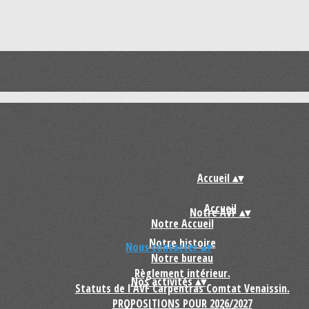
Accueil
▴
▾
Accueil
Notre AVF
▴
▾
Notre Accueil
Notre histoire
Nous contacter
▴
▾
Notre bureau
Règlement intérieur.
Nos activités
▴
▾
Statuts de l'AVF Carpentras Comtat Venaissin.
PROPOSITIONS POUR 2026/2027