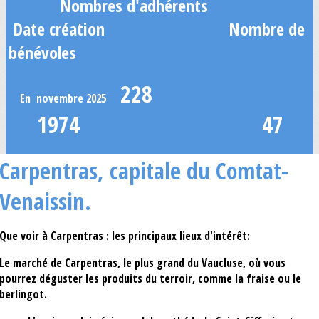
Nombres d'adhérents
Date création Nombre de
bénévoles
228
En novembre 2025
1974 47
Carpentras, capitale du Comtat-
Venaissin.
Que voir à Carpentras : les principaux lieux d'intérêt
:
Le marché de Carpentras, le plus grand du Vaucluse, où vous
pourrez déguster les produits du terroir, comme la
fraise
ou le
berlingot.