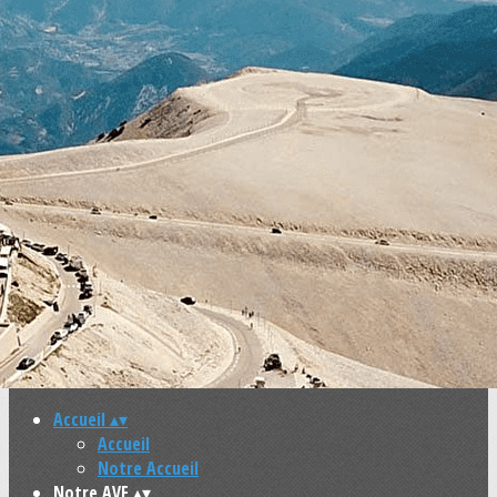
Exporter les lignes sélectionnées
Exporter toutes les colonnes
Exporter uniquement les colonnes affichées
Menu
<
>
Accueil
Notre Accueil
Ajoutez un logo, un bouton, des réseaux sociaux
Cliquez pour éditer
Accueil
▴
▾
Accueil
Notre Accueil
Notre AVF
▴
▾