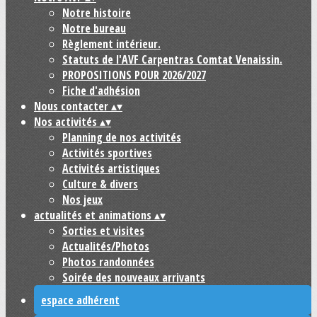
Notre histoire
Notre bureau
Règlement intérieur.
Statuts de l'AVF Carpentras Comtat Venaissin.
PROPOSITIONS POUR 2026/2027
Fiche d'adhésion
Nous contacter
▴
▾
Nos activités
▴
▾
Planning de nos activités
Activités sportives
Activités artistiques
Culture & divers
Nos jeux
actualités et animations
▴
▾
Sorties et visites
Actualités/Photos
Photos randonnées
Soirée des nouveaux arrivants
espace adhérent