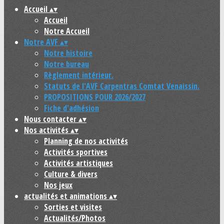
Accueil
▴
▾
Accueil
Notre Accueil
Notre AVF
▴
▾
Notre histoire
Notre bureau
Règlement intérieur.
Statuts de l'AVF Carpentras Comtat Venaissin.
PROPOSITIONS POUR 2026/2027
Fiche d'adhésion
Nous contacter
▴
▾
Nos activités
▴
▾
Planning de nos activités
Activités sportives
Activités artistiques
Culture & divers
Nos jeux
actualités et animations
▴
▾
Sorties et visites
Actualités/Photos