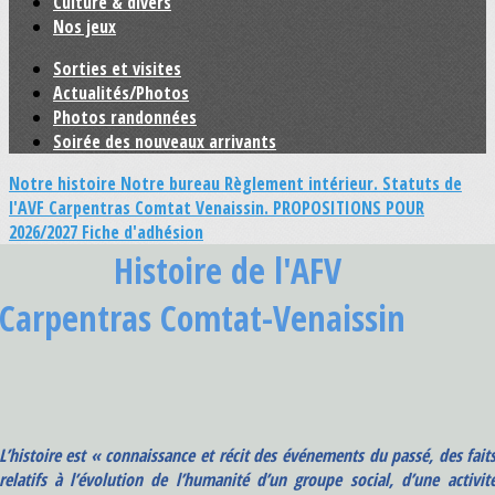
Culture & divers
Nos jeux
Sorties et visites
Actualités/Photos
Photos randonnées
Soirée des nouveaux arrivants
Notre histoire
Notre bureau
Règlement intérieur.
Statuts de
l'AVF Carpentras Comtat Venaissin.
PROPOSITIONS POUR
2026/2027
Fiche d'adhésion
Histoire
de l'AFV
Carpentras Comtat-Venaissin
L’histoire est « connaissance et récit des événements du passé, des fait
relatifs à l’évolution de l’humanité d’un groupe social, d’une activit