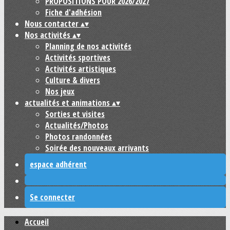
PROPOSITIONS POUR 2026/2027
Fiche d'adhésion
Nous contacter
▴
▾
Nos activités
▴
▾
Planning de nos activités
Activités sportives
Activités artistiques
Culture & divers
Nos jeux
actualités et animations
▴
▾
Sorties et visites
Actualités/Photos
Photos randonnées
Soirée des nouveaux arrivants
espace adhérent
Se connecter
Accueil